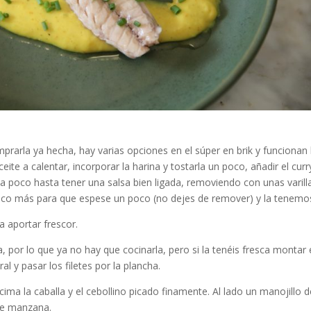
prarla ya hecha, hay varias opciones en el súper en brik y funcionan 
eite a calentar, incorporar la harina y tostarla un poco, añadir el curry
o a poco hasta tener una salsa bien ligada, removiendo con unas varill
poco más para que espese un poco (no dejes de remover) y la tenemo
a aportar frescor.
 por lo que ya no hay que cocinarla, pero si la tenéis fresca montar 
al y pasar los filetes por la plancha.
ima la caballa y el cebollino picado finamente. Al lado un manojillo d
 de manzana.