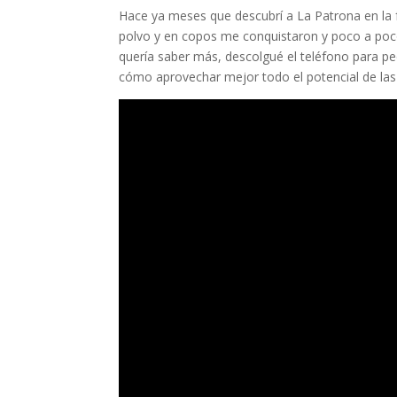
Hace ya meses que descubrí a La Patrona en la 
polvo y en copos me conquistaron y poco a po
quería saber más, descolgué el teléfono para pedi
cómo aprovechar mejor todo el potencial de las al