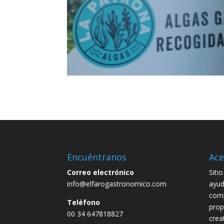
Encuéntranos
Ace
Correo electrónico
Siti
info@elfarogastronomico.com
ayud
comp
Teléfono
prop
00 34 647818827
crea