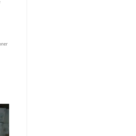
e
oner