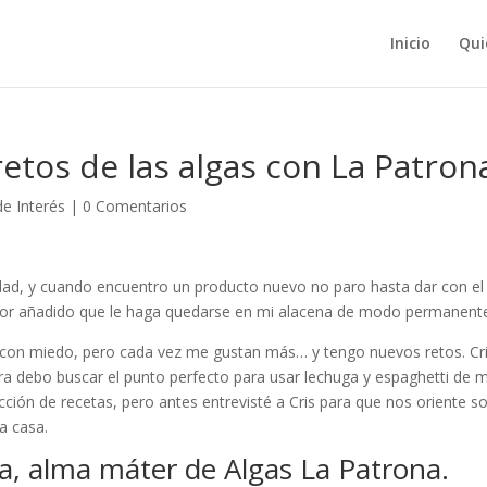
Inicio
Qui
etos de las algas con La Patron
e Interés
|
0 Comentarios
dad, y cuando encuentro un producto nuevo no paro hasta dar con el
lor añadido que le haga quedarse en mi alacena de modo permanent
 con miedo, pero cada vez me gustan más… y tengo nuevos retos. Cr
a debo buscar el punto perfecto para usar lechuga y espaghetti de m
cción de recetas, pero antes entrevisté a Cris para que nos oriente s
a casa.
ía, alma máter de Algas La Patrona.