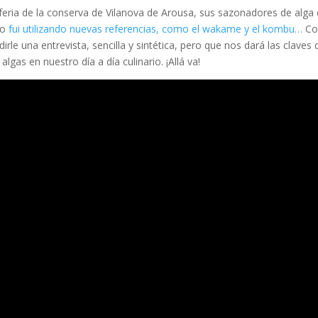
feria de la conserva de Vilanova de Arousa, sus sazonadores de alga
co
fui utilizando nuevas referencias, como el wakame y el kombu…
C
rle una entrevista, sencilla y sintética, pero que nos dará las claves 
gas en nuestro día a día culinario. ¡Allá va!