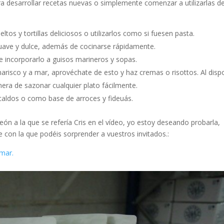
ra desarrollar recetas nuevas o simplemente comenzar a utilizarlas d
os y tortillas deliciosos o utilizarlos como si fuesen pasta.
 suave y dulce, además de cocinarse rápidamente.
e incorporarlo a guisos marineros y sopas.
arisco y a mar, aprovéchate de esto y haz cremas o risottos. Al disp
era de sazonar cualquier plato fácilmente.
caldos o como base de arroces y fideuás.
eón a la que se refería Cris en el vídeo, yo estoy deseando probarla,
con la que podéis sorprender a vuestros invitados.:
 mar.