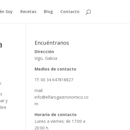
én Soy
Recetas
Blog
Contacto
a
Encuéntranos
Dirección
Vigo, Galicia
Medios de contacto
Tf: 00 34 647818827
e.
mail:
is
info@elfarogastronomico.co
ar y
m
obre
Horario de contacto
Lunes a viernes: de 17:00 a
20:00 h.