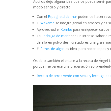
Aquí os dejo alguna idea que os pueda servir pa
modo sencillo y directo:
Con el
Espaghetti de mar
podemos hacer revuelt
El
Wakame
se integra genial en arroces y es
Aprovechad el
Kombu
para enriquecer caldos 
La
Lechuga de mar
tiene un intenso sabor a m
de ella en polvo deshidratado es una gran man
El
fumet de algas
es ideal para hacer sopas y 
Os dejo también el enlace a la receta de Ángel L
porque me parece una preparación sorprendente 
Receta de arroz verde con sepia y lechuga de