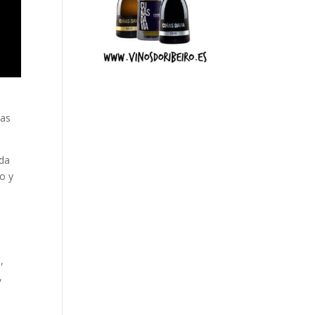
las
lda
o y
,
,