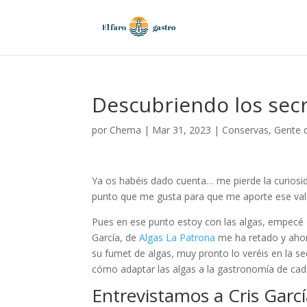
Descubriendo los secr
por
Chema
|
Mar 31, 2023
|
Conservas
,
Gente d
Ya os habéis dado cuenta… me pierde la curiosi
punto que me gusta para que me aporte ese va
Pues en ese punto estoy con las algas, empecé
García, de
Algas La Patrona
me ha retado y ahor
su fumet de algas, muy pronto lo veréis en la se
cómo adaptar las algas a la gastronomía de cad
Entrevistamos a Cris Garc