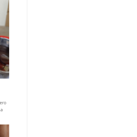
pero
 a