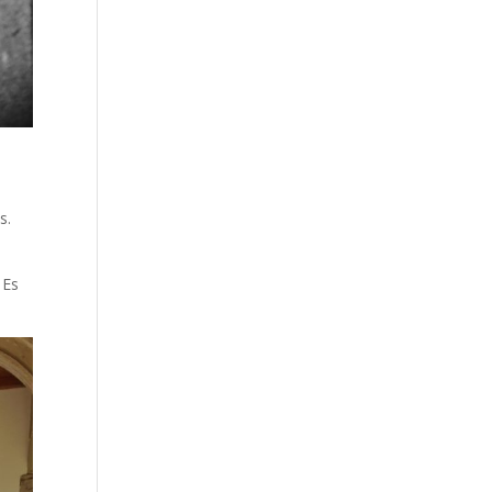
s.
 Es