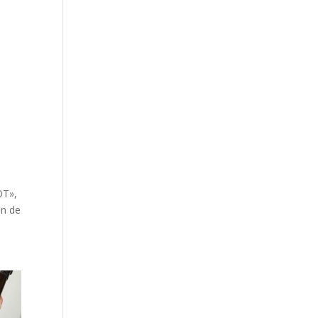
OT»,
in de