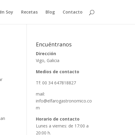
én Soy
Recetas
Blog
Contacto
Encuéntranos
Dirección
Vigo, Galicia
Medios de contacto
ar
Tf: 00 34 647818827
mail:
info@elfarogastronomico.co
m
nan
Horario de contacto
Lunes a viernes: de 17:00 a
20:00 h.