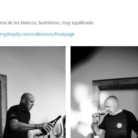
ama de los blancos, buenísimo, muy equilibrado
.myshopify.com/collections/frontpage