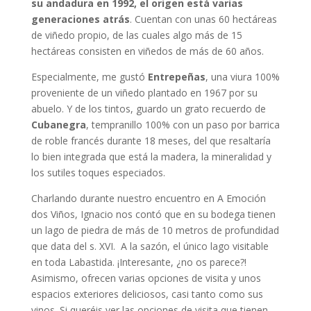
su andadura en 1992, el origen está varias
generaciones atrás
. Cuentan con unas 60 hectáreas
de viñedo propio, de las cuales algo más de 15
hectáreas consisten en viñedos de más de 60 años.
Especialmente, me gustó
Entrepeñas
, una viura 100%
proveniente de un viñedo plantado en 1967 por su
abuelo. Y de los tintos, guardo un grato recuerdo de
Cubanegra
, tempranillo 100% con un paso por barrica
de roble francés durante 18 meses, del que resaltaría
lo bien integrada que está la madera, la mineralidad y
los sutiles toques especiados.
Charlando durante nuestro encuentro en A Emoción
dos Viños, Ignacio nos contó que en su bodega tienen
un lago de piedra de más de 10 metros de profundidad
que data del s. XVI. A la sazón, el único lago visitable
en toda Labastida. ¡Interesante, ¿no os parece?!
Asimismo, ofrecen varias opciones de visita y unos
espacios exteriores deliciosos, casi tanto como sus
vinos. Si queréis ver las opciones de visita que tienen,