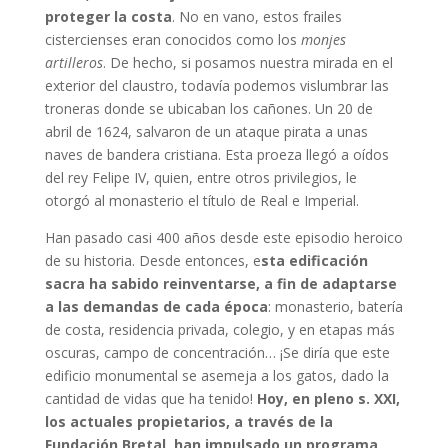
proteger la costa
. No en vano, estos frailes
cistercienses eran conocidos como los
monjes
artilleros
. De hecho, si posamos nuestra mirada en el
exterior del claustro, todavía podemos vislumbrar las
troneras donde se ubicaban los cañones. Un 20 de
abril de 1624, salvaron de un ataque pirata a unas
naves de bandera cristiana. Esta proeza llegó a oídos
del rey Felipe IV, quien, entre otros privilegios, le
otorgó al monasterio el título de Real e Imperial.
Han pasado casi 400 años desde este episodio heroico
de su historia. Desde entonces, e
sta edificación
sacra ha sabido reinventarse, a fin de adaptarse
a las demandas de cada época
: monasterio, batería
de costa, residencia privada, colegio, y en etapas más
oscuras, campo de concentración… ¡Se diría que este
edificio monumental se asemeja a los gatos, dado la
cantidad de vidas que ha tenido!
Hoy, en pleno s. XXI,
los actuales propietarios, a través de la
Fundación Bretal, han impulsado un programa